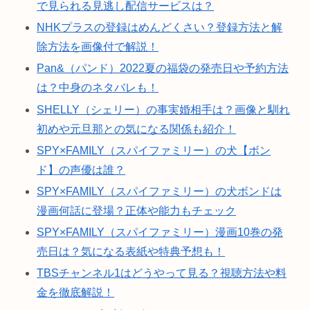
で見られる見逃し配信サービスは？
NHKプラスの登録はめんどくさい？登録方法と解
除方法を画像付で解説！
Pan&（パンド）2022夏の福袋の発売日や予約方法
は？中身のネタバレも！
SHELLY（シェリー）の事実婚相手は？画像と馴れ
初めや元旦那との気になる関係も紹介！
SPY×FAMILY（スパイファミリー）の犬【ボン
ド】の声優は誰？
SPY×FAMILY（スパイファミリー）の犬ボンドは
漫画何話に登場？正体や能力もチェック
SPY×FAMILY（スパイファミリー）漫画10巻の発
売日は？気になる表紙や特典予想も！
TBSチャンネル1はどうやって見る？視聴方法や料
金を徹底解説！