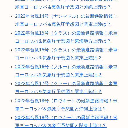
米軍ヨーロッパ＆気象庁予想図と沖縄上陸は？
2022年台風14号（ナンマドル）の最新進路情報！
米軍ヨーロッパ＆気象庁予想図と関東上陸は？
2022年台風15号（タラス）の最新進路情報！米軍
ヨーロッパ＆気象庁予想図と東海地方上陸は？
2022年台風15号（タラス）の最新進路情報！米軍
ヨーロッパ＆気象庁予想図と関東上陸は？
2022年台風16号（ノルー）の最新進路情報！米軍
ヨーロッパ＆気象庁予想図と関東上陸は？
2022年台風17号（クラー）の最新進路情報！米軍
ヨーロッパ＆気象庁予想図と関東上陸は？
2022年台風18号（ロウキー）の最新進路情報！米
軍ヨーロッパ＆気象庁予想図と沖縄上陸は？
2022年台風18号（ロウキー）の最新進路情報！米
軍ヨーロッパ＆気象庁予想図と関東上陸は？