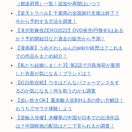
（都道府県）一覧！追加や再開はいつ？
【楽天トラベル】千葉県の全国旅行支援は終了？
今から予約する方法を調査！
【滝沢歌舞伎ZERO2022】DVD発売(円盤化)はある
か？予約開始日など過去の販売から予測！
【漫画家】うめざわしゅんのwikiや経歴は？これま
での作品をまとめ紹介！
【私たち結婚しました3】第2話で川島海荷が着用
した衣装が気になる！ブランドは？
【紅白歌合戦】ウタはどんなパフォーマンスをす
るのか気になる！何を歌うのかも調査
【追い炊きOK】重炭酸入浴剤H.L.Bの使い方解説！
おうちでサウナ体験しよう
【逆輸入俳優】木幡竜の中国や日本での出演作品
は？中国映画の配信はどこで見られるか調査！