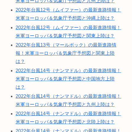
米軍ヨーロッパ＆気象庁予想図と九州上陸は？
2022年台風12号（ムイファー）の最新進路情報！
米軍ヨーロッパ＆気象庁予想図と沖縄上陸は？
2022年台風12号（ムイファー）の最新進路情報！
米軍ヨーロッパ＆気象庁予想図と関東上陸は？
2022年台風13号（マールボック）の最新進路情
報！米軍ヨーロッパ＆気象庁予想図と関東上陸
は？
2022年台風14号（ナンマドル）の最新進路情報！
米軍ヨーロッパ＆気象庁予想図と中国地方上陸
は？
2022年台風14号（ナンマドル）の最新進路情報！
米軍ヨーロッパ＆気象庁予想図と九州上陸は？
2022年台風14号（ナンマドル）の最新進路情報！
米軍ヨーロッパ＆気象庁予想図と北陸上陸は？
2022年台風14号（ナンマドル）の最新進路情報！