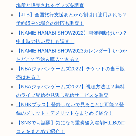
場所と販売されるグッズを調査
【JTB】全国旅行支援あとから割引は適用される？
予約済みの場合の対応も調査！
【NAMIE HANABI SHOW2022】開催判断はいつ？
中止時の払い戻しも調査！
【NAMIE HANABI SHOW2023カレンダー】いつか
らどこで予約＆購入できる？
【NBAジャパンゲームズ2022】チケットの当日販
売はある？
【NBAジャパンゲームズ2022】視聴方法は？無料
のライブ配信や見逃し配信サービスを調査
【NHKプラス】登録しないで見ることは可能？登
録のメリット・デメリットをまとめて紹介！
【SNSでも話題】気になる重炭酸入浴剤H.L.Bの口
コミをまとめて紹介！