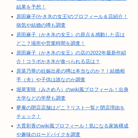
結果を予想！
原田麻子(かき氷の女王)のプロフィール＆店紹介！
病気や結婚の噂も調査
原田麻子（かき氷の女王）の原点＆感動した店は
どこ？場所や営業時間を調査！
原田麻子（かき氷の女王）の店の2022年最新作紹
介！コラボかき氷が食べられる店は？
原菜乃華の妊娠出産の噂は本当なのか？！結婚相
手（夫）や子供は誰なのか調査
堀尾実咲（みさめろ）のwiki風プロフィール！出身
大学などの学歴も調査
夢庵の閉店店舗はどこ？リスト一覧と閉店理由を
チェック！
大貫彩香のwiki風プロフィール！気になる家族構成
や趣味のロードバイクを調査