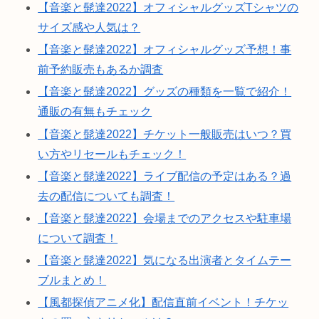
【音楽と髭達2022】オフィシャルグッズTシャツの
サイズ感や人気は？
【音楽と髭達2022】オフィシャルグッズ予想！事
前予約販売もあるか調査
【音楽と髭達2022】グッズの種類を一覧で紹介！
通販の有無もチェック
【音楽と髭達2022】チケット一般販売はいつ？買
い方やリセールもチェック！
【音楽と髭達2022】ライブ配信の予定はある？過
去の配信についても調査！
【音楽と髭達2022】会場までのアクセスや駐車場
について調査！
【音楽と髭達2022】気になる出演者とタイムテー
ブルまとめ！
【風都探偵アニメ化】配信直前イベント！チケッ