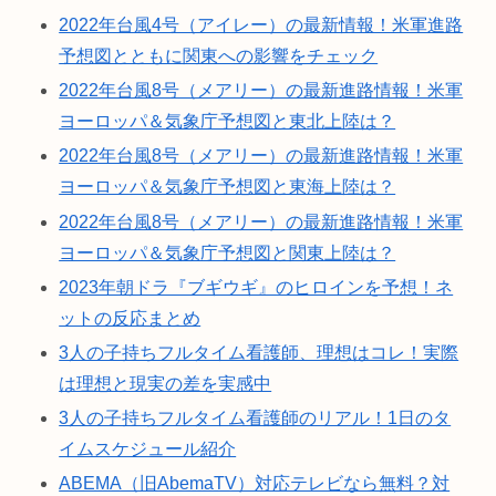
2022年台風4号（アイレー）の最新情報！米軍進路
予想図とともに関東への影響をチェック
2022年台風8号（メアリー）の最新進路情報！米軍
ヨーロッパ＆気象庁予想図と東北上陸は？
2022年台風8号（メアリー）の最新進路情報！米軍
ヨーロッパ＆気象庁予想図と東海上陸は？
2022年台風8号（メアリー）の最新進路情報！米軍
ヨーロッパ＆気象庁予想図と関東上陸は？
2023年朝ドラ『ブギウギ』のヒロインを予想！ネ
ットの反応まとめ
3人の子持ちフルタイム看護師、理想はコレ！実際
は理想と現実の差を実感中
3人の子持ちフルタイム看護師のリアル！1日のタ
イムスケジュール紹介
ABEMA（旧AbemaTV）対応テレビなら無料？対