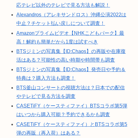
応テレビ以外のテレビで見る方法も解説！
Alexandros（アレキサンドロス）沖縄公演2022は
中止？チケット払い戻しについて調査！
Amazonプライムビデオ【NHKこどもパーク】最
高！解約も簡単だから1度は試すべき
BTSジミンの写真集【ID:Chaos】の再販や在庫復
活はある？可能性の高い時期や時間帯も調査
BTSジミンの写真集【ID:Chaos】発売日や予約＆
特典は？購入方法も調査！
BTS釜山コンサートの視聴方法は？日本での配信
やテレビで見る方法を調査
CASETiFY（ケースティファイ）BTSコラボ第5弾
はいつから購入可能？予約できるかも調査
CASETiFY（ケースティファイ）とBTSコラボ第5
弾の再販（再入荷）はある？