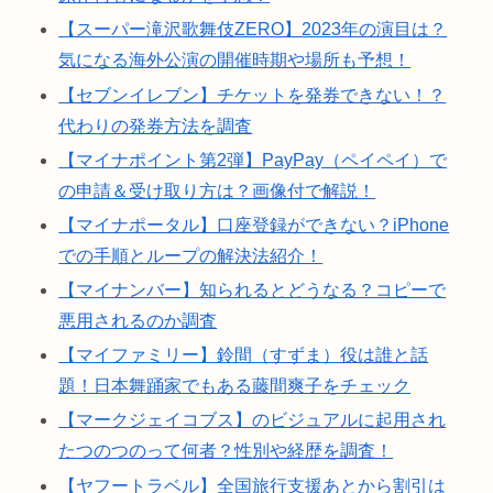
【スーパー滝沢歌舞伎ZERO】2023年の演目は？
気になる海外公演の開催時期や場所も予想！
【セブンイレブン】チケットを発券できない！？
代わりの発券方法を調査
【マイナポイント第2弾】PayPay（ペイペイ）で
の申請＆受け取り方は？画像付で解説！
【マイナポータル】口座登録ができない？iPhone
での手順とループの解決法紹介！
【マイナンバー】知られるとどうなる？コピーで
悪用されるのか調査
【マイファミリー】鈴間（すずま）役は誰と話
題！日本舞踊家でもある藤間爽子をチェック
【マークジェイコブス】のビジュアルに起用され
たつのつのって何者？性別や経歴を調査！
【ヤフートラベル】全国旅行支援あとから割引は