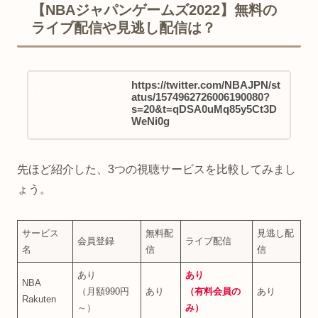
【NBAジャパンゲームズ2022】無料の
ライブ配信や見逃し配信は？
https://twitter.com/NBAJPN/st
atus/1574962726006190080?
s=20&t=qDSA0uMq85y5Ct3D
WeNi0g
先ほど紹介した、3つの視聴サービスを比較してみまし
ょう。
サービス
無料配
見逃し配
会員登録
ライブ配信
名
信
信
あり
あり
NBA
（月額990円
あり
（有料会員の
あり
Rakuten
～）
み
）