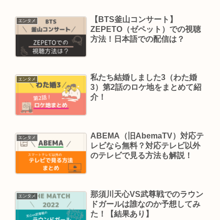
【BTS釜山コンサート】
エンタメ
ZEPETO（ゼペット）での視聴
方法！日本語での配信は？
私たち結婚しました3（わた婚
エンタメ
3）第2話のロケ地をまとめて紹
介！
ABEMA（旧AbemaTV）対応テ
エンタメ
レビなら無料？対応テレビ以外
のテレビで見る方法も解説！
那須川天心VS武尊戦でのラウン
エンタメ
ドガールは誰なのか予想してみ
た！【結果あり】