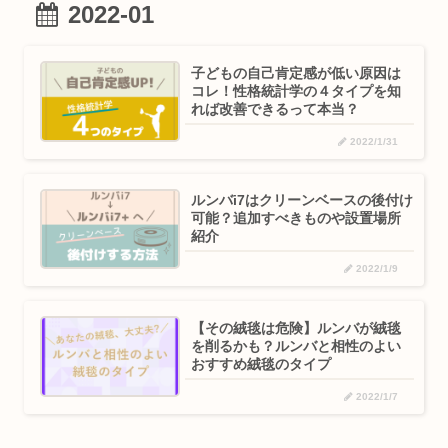
2022-01
子どもの自己肯定感が低い原因は
コレ！性格統計学の４タイプを知
れば改善できるって本当？
2022/1/31
ルンバi7はクリーンベースの後付け
可能？追加すべきものや設置場所
紹介
2022/1/9
【その絨毯は危険】ルンバが絨毯
を削るかも？ルンバと相性のよい
おすすめ絨毯のタイプ
2022/1/7